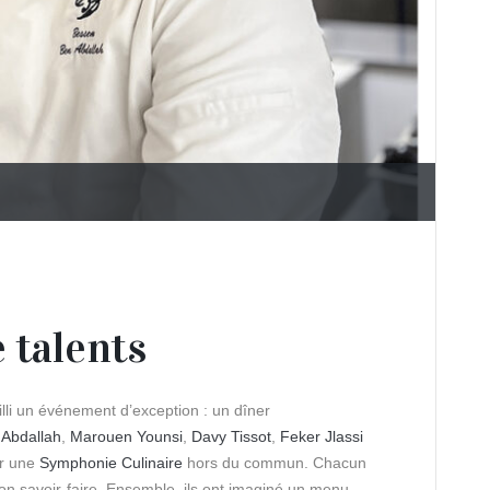
 talents
lli un événement d’exception : un dîner
Abdallah
,
Marouen Younsi
,
Davy Tissot
,
Feker Jlassi
ir une
Symphonie Culinaire
hors du commun. Chacun
son savoir-faire. Ensemble, ils ont imaginé un menu