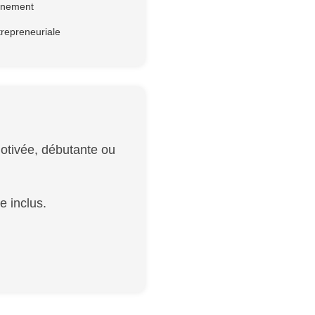
onnement
trepreneuriale
tivée, débutante ou
e inclus.