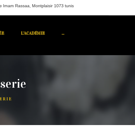
e Imam Rassaa, Montplaisir 1073 tunis
ÉE
L’ACADÉMIE
...
serie
ERIE