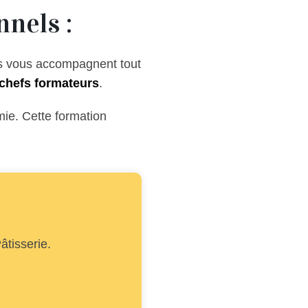
nels :
ls vous accompagnent tout
chefs formateurs
.
mie. Cette formation
âtisserie.